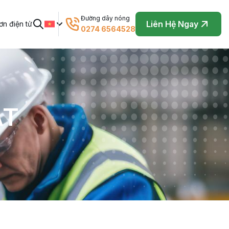
Đường dây nóng
Liên Hệ Ngay
n điện tử
0274 6564528
ẬT