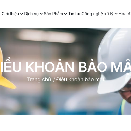
Giới thiệu
Dịch vụ
Sản Phẩm
Tin tức
Công nghệ xử lý
Hóa đơ
IỀU KHOẢN BẢO M
Trang chủ
Điều khoản bảo mật