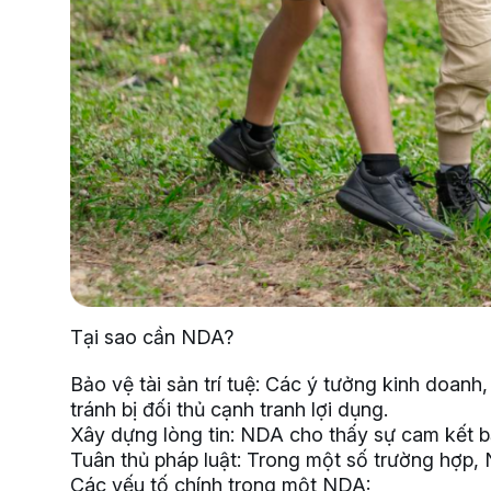
Tại sao cần NDA?
Bảo vệ tài sản trí tuệ: Các ý tưởng kinh doan
tránh bị đối thủ cạnh tranh lợi dụng.
Xây dựng lòng tin: NDA cho thấy sự cam kết b
Tuân thủ pháp luật: Trong một số trường hợp, 
Các yếu tố chính trong một NDA: