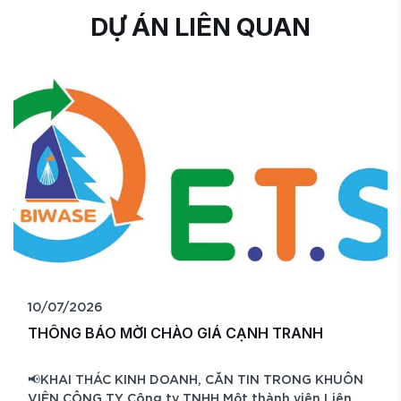
DỰ ÁN LIÊN QUAN
06/07/2026
GIÁ CẠNH TRANH
THƯ MỜI CHÀO GIÁ CẠN
H, CĂN TIN TRONG KHUÔN
Công ty TNHH MTV Liên hợp
– Môi trường BIWASE trân t