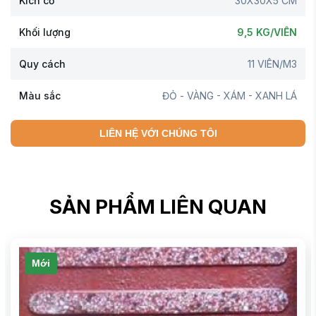
Kích cỡ
30X30X5 CM
Khối lượng
9,5 KG/VIÊN
Quy cách
11 VIÊN/M3
Màu sắc
ĐỎ - VÀNG - XÁM - XANH LÁ
LIÊN HỆ VỚI CHÚNG TÔI
SẢN PHẨM LIÊN QUAN
Mới