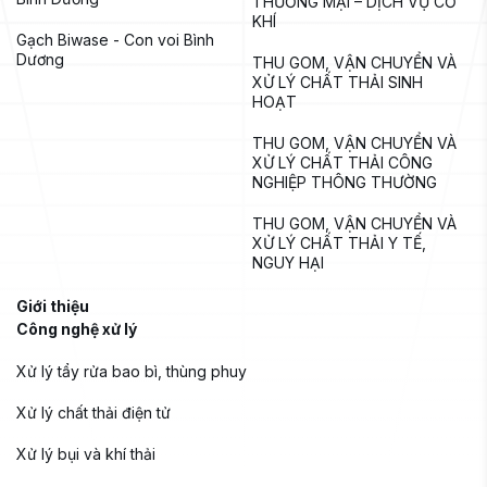
THƯƠNG MẠI – DỊCH VỤ CƠ 
KHÍ
Gạch Biwase - Con voi Bình 
Dương
THU GOM, VẬN CHUYỂN VÀ 
XỬ LÝ CHẤT THẢI SINH 
HOẠT
THU GOM, VẬN CHUYỂN VÀ 
XỬ LÝ CHẤT THẢI CÔNG 
NGHIỆP THÔNG THƯỜNG
THU GOM, VẬN CHUYỂN VÀ 
XỬ LÝ CHẤT THẢI Y TẾ, 
NGUY HẠI
Giới thiệu
Công nghệ xử lý
Xử lý tẩy rửa bao bì, thùng phuy
Xử lý chất thải điện tử
Xử lý bụi và khí thải