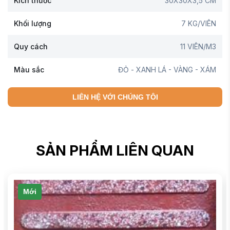
Kích thước
30X30X3,5 CM
Khối lượng
7 KG/VIÊN
Quy cách
11 VIÊN/M3
Màu sắc
ĐỎ - XANH LÁ - VÀNG - XÁM
LIÊN HỆ VỚI CHÚNG TÔI
SẢN PHẨM LIÊN QUAN
Mới