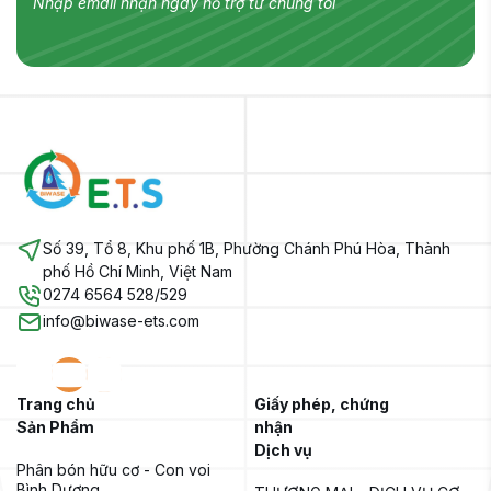
Nhập email nhận ngay hỗ trợ từ chúng tôi
Số 39, Tổ 8, Khu phố 1B, Phường Chánh Phú Hòa, Thành
phố Hồ Chí Minh, Việt Nam
0274 6564 528/529
info@biwase-ets.com
Trang chủ
Giấy phép, chứng
Sản Phẩm
nhận
Dịch vụ
Phân bón hữu cơ - Con voi 
Bình Dương