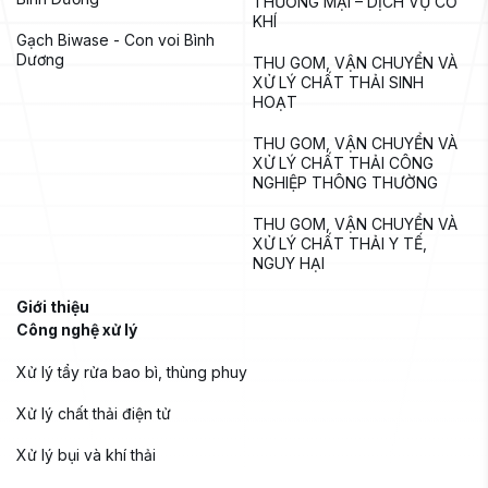
THƯƠNG MẠI – DỊCH VỤ CƠ 
KHÍ
Gạch Biwase - Con voi Bình 
Dương
THU GOM, VẬN CHUYỂN VÀ 
XỬ LÝ CHẤT THẢI SINH 
HOẠT
THU GOM, VẬN CHUYỂN VÀ 
XỬ LÝ CHẤT THẢI CÔNG 
NGHIỆP THÔNG THƯỜNG
THU GOM, VẬN CHUYỂN VÀ 
XỬ LÝ CHẤT THẢI Y TẾ, 
NGUY HẠI
Giới thiệu
Công nghệ xử lý
Xử lý tẩy rửa bao bì, thùng phuy
Xử lý chất thải điện tử
Xử lý bụi và khí thải