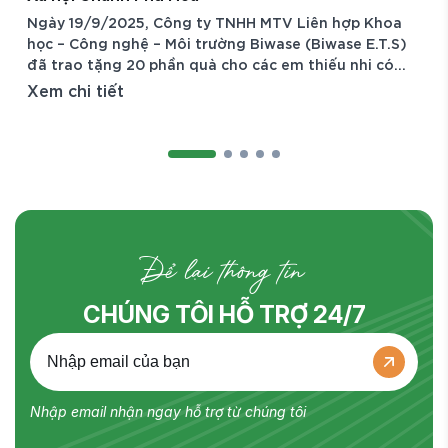
gày 19/9/2025, Công ty TNHH MTV Liên hợp Khoa
ọc – Công nghệ – Môi trường Biwase (Biwase E.T.S)
ã trao tặng 20 phần quà cho các em thiếu nhi có
oàn cảnh đặc biệt khó khăn đang được chăm sóc,
em chi tiết
uôi dưỡng tại Trung tâm Bảo trợ Xã hội Chánh Phú
a (TP. Hồ Chí Minh). Hoạt động nằm trong chương
rình thiện nguyện thường niên của Công ty, thể
Để lại thông tin
CHÚNG TÔI HỖ TRỢ 24/7
Nhập email nhận ngay hỗ trợ từ chúng tôi