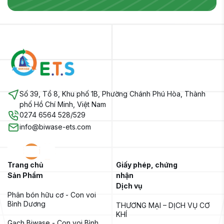
Số 39, Tổ 8, Khu phố 1B, Phường Chánh Phú Hòa, Thành
phố Hồ Chí Minh, Việt Nam
0274 6564 528/529
info@biwase-ets.com
Trang chủ
Giấy phép, chứng
Sản Phẩm
nhận
Dịch vụ
Phân bón hữu cơ - Con voi 
Bình Dương
THƯƠNG MẠI – DỊCH VỤ CƠ 
KHÍ
Gạch Biwase - Con voi Bình 