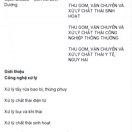
Dương
THU GOM, VẬN CHUYỂN VÀ 
XỬ LÝ CHẤT THẢI SINH 
HOẠT
THU GOM, VẬN CHUYỂN VÀ 
XỬ LÝ CHẤT THẢI CÔNG 
NGHIỆP THÔNG THƯỜNG
THU GOM, VẬN CHUYỂN VÀ 
XỬ LÝ CHẤT THẢI Y TẾ, 
NGUY HẠI
Giới thiệu
Công nghệ xử lý
Xử lý tẩy rửa bao bì, thùng phuy
Xử lý chất thải điện tử
Xử lý bụi và khí thải
Xử lý chất thải sinh hoạt