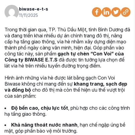
biwase-e-t-s
11/11/2025
Trong thời gian qua, TP. Thủ Dầu Một, tỉnh Bình Dương đã
và đang triển khai nhiều dự án chỉnh trang đô thị, nâng
cấp hạ tầng giao thông, vỉa hè nhằm xây dựng diện mạo
thành phố ngày càng văn minh, hiện đại. Góp phần vào
công tác này, sản phẩm
gạch tự chèn “Con Voi” của
Công ty BIWASE E.T.S
đã được tin tưởng lựa chọn để
lát vỉa hè trên nhiều tuyến đường trọng điểm.
Hình ảnh những vỉa hè được lát bằng gạch Con Voi
Biwase không chỉ mang đến sự
khang trang, sạch đẹp
và đồng bộ
cho đô thị mà còn thể hiện ưu thế vượt trội
của sản phẩm:
Độ bền cao, chịu lực tốt
, phù hợp cho các công trình
hạ tầng giao thông.
Khả năng thoát nước nhanh
, hạn chế ngập úng bề
mặt, góp phần bảo vệ môi trường.