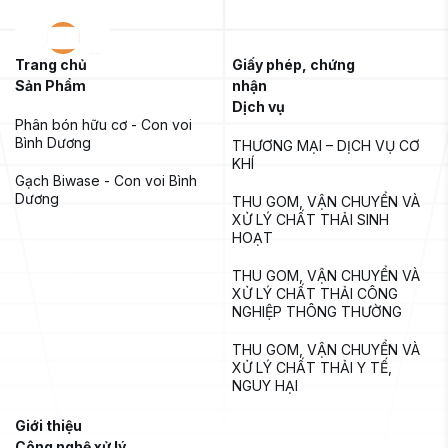
Trang chủ
Giấy phép, chứng
Sản Phẩm
nhận
Dịch vụ
Phân bón hữu cơ - Con voi 
Bình Dương
THƯƠNG MẠI – DỊCH VỤ CƠ 
KHÍ
Gạch Biwase - Con voi Bình 
Dương
THU GOM, VẬN CHUYỂN VÀ 
XỬ LÝ CHẤT THẢI SINH 
HOẠT
THU GOM, VẬN CHUYỂN VÀ 
XỬ LÝ CHẤT THẢI CÔNG 
NGHIỆP THÔNG THƯỜNG
THU GOM, VẬN CHUYỂN VÀ 
XỬ LÝ CHẤT THẢI Y TẾ, 
NGUY HẠI
Giới thiệu
Công nghệ xử lý