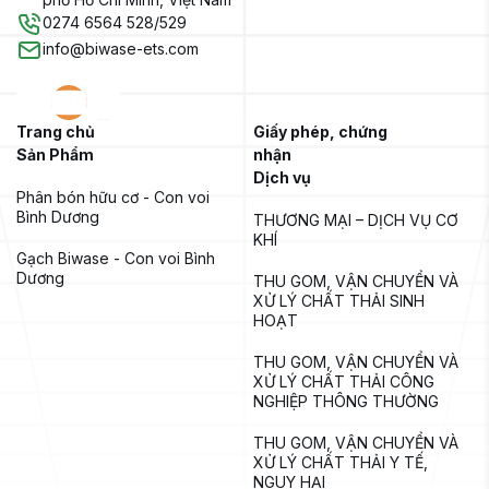
0274 6564 528/529
info@biwase-ets.com
Trang chủ
Giấy phép, chứng
Sản Phẩm
nhận
Dịch vụ
Phân bón hữu cơ - Con voi 
Bình Dương
THƯƠNG MẠI – DỊCH VỤ CƠ 
KHÍ
Gạch Biwase - Con voi Bình 
Dương
THU GOM, VẬN CHUYỂN VÀ 
XỬ LÝ CHẤT THẢI SINH 
HOẠT
THU GOM, VẬN CHUYỂN VÀ 
XỬ LÝ CHẤT THẢI CÔNG 
NGHIỆP THÔNG THƯỜNG
THU GOM, VẬN CHUYỂN VÀ 
XỬ LÝ CHẤT THẢI Y TẾ, 
NGUY HẠI