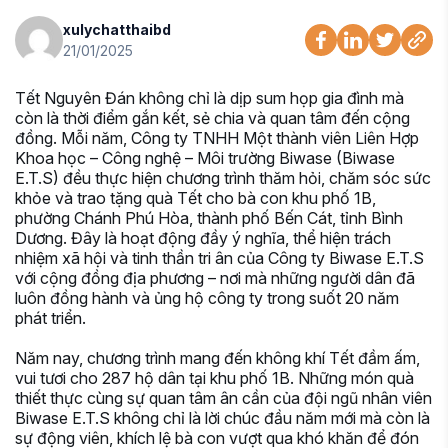
xulychatthaibd
21/01/2025
Tết Nguyên Đán không chỉ là dịp sum họp gia đình mà
còn là thời điểm gắn kết, sẻ chia và quan tâm đến cộng
đồng. Mỗi năm, Công ty TNHH Một thành viên Liên Hợp
Khoa học – Công nghệ – Môi trường Biwase (Biwase
E.T.S) đều thực hiện chương trình thăm hỏi, chăm sóc sức
khỏe và trao tặng quà Tết cho bà con khu phố 1B,
phường Chánh Phú Hòa, thành phố Bến Cát, tỉnh Bình
Dương. Đây là hoạt động đầy ý nghĩa, thể hiện trách
nhiệm xã hội và tinh thần tri ân của Công ty Biwase E.T.S
với cộng đồng địa phương – nơi mà những người dân đã
luôn đồng hành và ủng hộ công ty trong suốt 20 năm
phát triển.
Năm nay, chương trình mang đến không khí Tết đầm ấm,
vui tươi cho 287 hộ dân tại khu phố 1B. Những món quà
thiết thực cùng sự quan tâm ân cần của đội ngũ nhân viên
Biwase E.T.S không chỉ là lời chúc đầu năm mới mà còn là
sự động viên, khích lệ bà con vượt qua khó khăn để đón