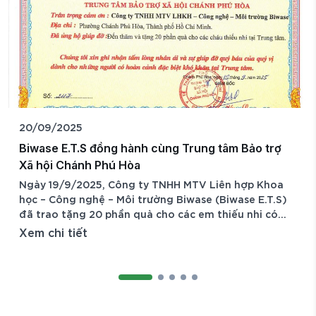
20/09/2025
Biwase E.T.S đồng hành cùng Trung tâm Bảo trợ
Xã hội Chánh Phú Hòa
Ngày 19/9/2025, Công ty TNHH MTV Liên hợp Khoa
học – Công nghệ – Môi trường Biwase (Biwase E.T.S)
đã trao tặng 20 phần quà cho các em thiếu nhi có
hoàn cảnh đặc biệt khó khăn đang được chăm sóc,
Xem chi tiết
nuôi dưỡng tại Trung tâm Bảo trợ Xã hội Chánh Phú
Hòa (TP. Hồ Chí Minh). Hoạt động nằm trong chương
trình thiện nguyện thường niên của Công ty, thể