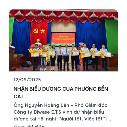
12/09/2025
NHẬN BIỂU DƯƠNG CỦA PHƯỜNG BẾN
CÁT
Ông Nguyễn Hoàng Lân – Phó Giám đốc
Công ty Biwase E.T.S vinh dự nhận biểu
dương tại Hội nghị “Người tốt, Việc tốt” lần
thứ I, giai đoạn 2025 – 2030 Ngày
Xem chi tiết