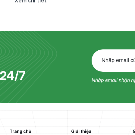
12/9/2025, tại phường Bến Cát, TP. Hồ Chí
Minh, Ủy ban Nhân dân phường Bến Cát đã
tổ chức Hội nghị Biểu dương Người tốt,
Việc tốt lần thứ I, giai đoạn 2025 – 2030
nhằm tôn vinh
24/7
Nhập email nhận ng
Trang chủ
Giới thiệu
G