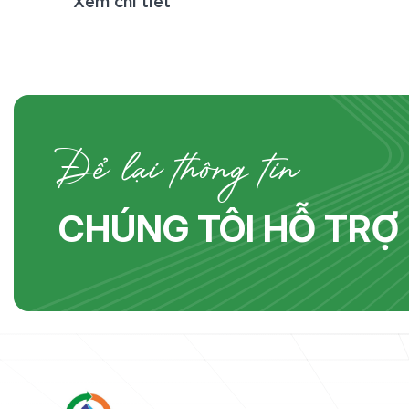
Biwase (Biwase E.T.S) đã vinh dự được Ban
ã
Chấp hành Đảng bộ phường Chánh Phú
Hòa trao tặng Giấy Tri ân vì những đóng
góp thiết thực, đồng hành và hỗ trợ tích
cực, góp
Để lại thông tin
CHÚNG TÔI HỖ TRỢ 