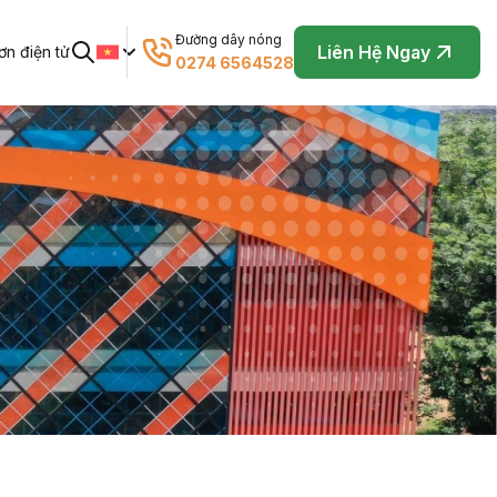
Đường dây nóng
Liên Hệ Ngay
n điện tử
0274 6564528