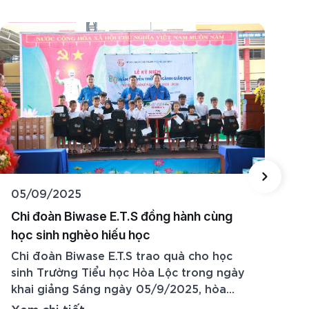
05/09/2025
2
Chi đoàn Biwase E.T.S đồng hành cùng
5
học sinh nghèo hiếu học
B
V
Chi đoàn Biwase E.T.S trao quà cho học
N
sinh Trường Tiểu học Hòa Lộc trong ngày
m
khai giảng Sáng ngày 05/9/2025, hòa
(
chung không khí hân hoan của ngày hội
2
Xem chi tiết
X