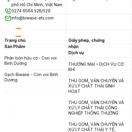
phố Hồ Chí Minh, Việt Nam
0274 6564 528/529
info@biwase-ets.com
Trang chủ
Giấy phép, chứng
Sản Phẩm
nhận
Dịch vụ
Phân bón hữu cơ - Con voi 
Bình Dương
THƯƠNG MẠI – DỊCH VỤ CƠ 
KHÍ
Gạch Biwase - Con voi Bình 
Dương
THU GOM, VẬN CHUYỂN VÀ 
XỬ LÝ CHẤT THẢI SINH 
HOẠT
THU GOM, VẬN CHUYỂN VÀ 
XỬ LÝ CHẤT THẢI CÔNG 
NGHIỆP THÔNG THƯỜNG
THU GOM, VẬN CHUYỂN VÀ 
XỬ LÝ CHẤT THẢI Y TẾ, 