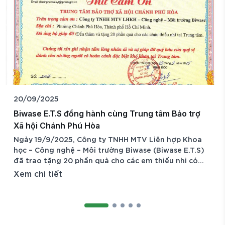
20/09/2025
Biwase E.T.S đồng hành cùng Trung tâm Bảo trợ
Xã hội Chánh Phú Hòa
Ngày 19/9/2025, Công ty TNHH MTV Liên hợp Khoa
học – Công nghệ – Môi trường Biwase (Biwase E.T.S)
đã trao tặng 20 phần quà cho các em thiếu nhi có
hoàn cảnh đặc biệt khó khăn đang được chăm sóc,
Xem chi tiết
nuôi dưỡng tại Trung tâm Bảo trợ Xã hội Chánh Phú
Hòa (TP. Hồ Chí Minh). Hoạt động nằm trong chương
trình thiện nguyện thường niên của Công ty, thể