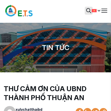
TIN TỨC
THƯ CẢM ƠN CỦA UBND
THÀNH PHỐ THUẬN AN
xulychatthaibd