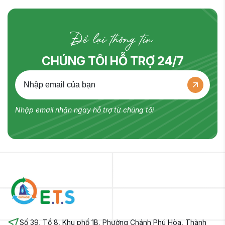
Để lại thông tin
CHÚNG TÔI HỖ TRỢ 24/7
Nhập email nhận ngay hỗ trợ từ chúng tôi
Số 39, Tổ 8, Khu phố 1B, Phường Chánh Phú Hòa, Thành