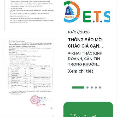
10/07/2026
THÔNG BÁO MỜI
CHÀO GIÁ CẠNH
TRANH
📢KHAI THÁC KINH
DOANH, CĂN TIN
TRONG KHUÔN
VIÊN CÔNG TY
Xem chi tiết
Công ty TNHH Một
thành viên Liên hợp
Khoa học – Công
nghệ – Môi trường
Biwase (Biwase
E.T.S) trân trọng
kính mời Quý Công
ty, Doanh nghiệp