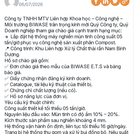
06/07/2026
Công ty TNHH MTV Liên hợp Khoa học – Công nghệ –
Môi trường BIWASE trân trọng kính mời Quý Công ty, Quý
Doanh nghiệp tham gia chào giá cạnh tranh hạng mục:
🔹 Lắp đặt hệ thống máy nghiền mùn tinh công suất 05
tấn/giờ phục vụ công nghệ sản xuất phân Compost.
📍 Công trình: Khu Liên hợp Xử lý Chất thải rắn Nam Bình
Dương.
Hồ sơ chào giá gồm:
✅ Đơn chào giá theo mẫu của BIWASE E.T.S và bảng
báo giá.
✅ Giấy chứng nhận đăng ký kinh doanh.
✅ Catalogue, tài liệu kỹ thuật của thiết bị.
✅ Chứng chỉ chất lượng (nếu có).
✅ Hồ sơ năng lực của đơn vị.
Yêu cầu kỹ thuật chính:
Công suất thiết kế tối thiểu 05 tấn/giờ.
Nguyên liệu đầu vào: Mùn tinh có độ ẩm 10% – 20%.
Kích thước sản phẩm sau nghiền khoảng 4 mm.
Hệ thống vận hành ổn định, liên tục tối thiểu 16 giờ/ngày.
Trang bị hệ thống thu gom và xử lý bụi đồng bộ, hiệu suất