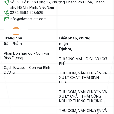
Số 39, Tổ 8, Khu phố 1B, Phường Chánh Phú Hòa, Thành
phố Hồ Chí Minh, Việt Nam
0274 6564 528/529
info@biwase-ets.com
Trang chủ
Giấy phép, chứng
Sản Phẩm
nhận
Dịch vụ
Phân bón hữu cơ - Con voi 
Bình Dương
THƯƠNG MẠI – DỊCH VỤ CƠ 
KHÍ
Gạch Biwase - Con voi Bình 
Dương
THU GOM, VẬN CHUYỂN VÀ 
XỬ LÝ CHẤT THẢI SINH 
HOẠT
THU GOM, VẬN CHUYỂN VÀ 
XỬ LÝ CHẤT THẢI CÔNG 
NGHIỆP THÔNG THƯỜNG
THU GOM, VẬN CHUYỂN VÀ 