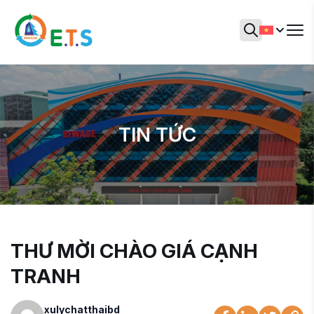
TIN TỨC
THƯ MỜI CHÀO GIÁ CẠNH
TRANH
xulychatthaibd