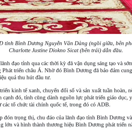
tỉnh Bình Dương Nguyễn Văn Dàng (ngồi giữa, bên phả
Charlotte Justine Diokno Sicat (bên trái) dẫn đầu.
lãnh đạo tỉnh qua các thời kỳ đã vận dụng sáng tạo và sớ
ng Phát triển châu Á. Nhờ đó Bình Dương đã bảo đảm cung 
ệu quả thu hút đầu tư.
triển kinh tế xanh, chuyển đổi số và sản xuất tuần hoàn, n
cạnh đó, tỉnh cũng dành nguồn lực phát triển giáo dục, y 
từ các tổ chức tài chính quốc tế, trong đó có ADB.
iếp đón trọng thị, chu đáo của lãnh đạo tỉnh Bình Dương 
rộng lớn và hình thành thương hiệu Bình Dương phát triển 