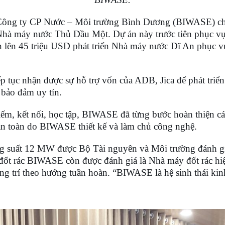
ng ty CP Nước – Môi trường Bình Dương (BIWASE) cho 
à máy nước Thủ Dầu Một. Dự án này trước tiên phục vụ 
 lên 45 triệu USD phát triển Nhà máy nước Dĩ An phục vụ
ục nhận được sự hỗ trợ vốn của ADB, Jica để phát triển c
 bảo đảm uy tín.
, kết nối, học tập, BIWASE đã từng bước hoàn thiện các d
hoàn toàn do BIWASE thiết kế và làm chủ công nghệ.
 suất 12 MW được Bộ Tài nguyên và Môi trường đánh giá c
ốt rác BIWASE còn được đánh giá là Nhà máy đốt rác hiệu
ng trí theo hướng tuần hoàn. “BIWASE là hệ sinh thái kin