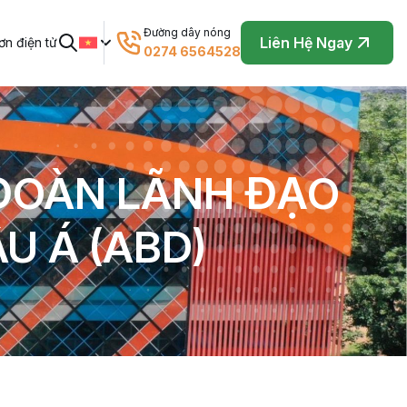
Đường dây nóng
Liên Hệ Ngay
n điện tử
0274 6564528
 ĐOÀN LÃNH ĐẠO
U Á (ABD)