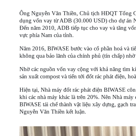
Ông Nguyễn Văn Thiền, Chủ tịch HĐQT Tổng Cô
dụng vốn vay từ ADB (30.000 USD) cho dự án Nh
Đến năm 2010, ADB tiếp tục cho vay và tăng vốn
vực phía Nam của tỉnh.
Năm 2016, BIWASE bước vào cổ phần hoá và tiếp t
không qua bảo lãnh của chính phủ (tín chấp) nhờ
Nhờ các nguồn vốn vay cộng với khả năng tìm kiếm
sản xuất compost và tiến tới đốt rác phát điện, 
Hiện tại, Nhà máy đốt rác phát điện BIWASE công
khi các nhà máy khác là trên 20%. Nên Nhà máy đ
BIWASE tái chế thành vật liệu xây dựng, gạch tra
Nguyễn Văn Thiền kết luận.