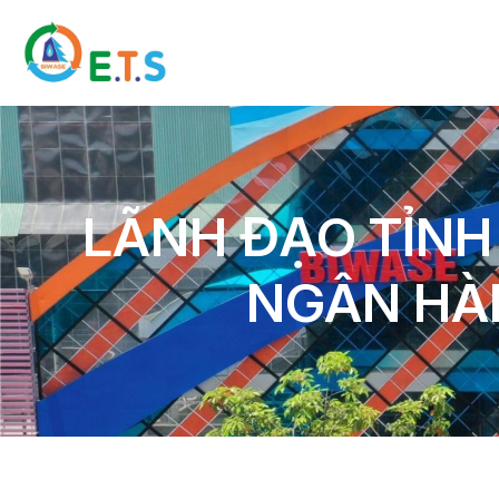
LÃNH ĐẠO TỈNH
NGÂN HÀN