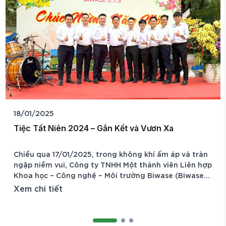
06/09/2024
ên 2024 – Gắn Kết và Vươn Xa
LỄ RA MẮT 
VƯỢT TẦM
/01/2025, trong không khí ấm áp và tràn
Chiều ngày 
i, Công ty TNHH Một thành viên Liên hợp
Nước - Môi 
ông nghệ – Môi trường Biwase (Biwase
chức Lễ Ra 
ép lại năm 2024 bằng buổi tiệc tất niên
BIWASE tại 
t
Xem chi tiế
 kiện không chỉ là dịp để nhìn lại chặng
ăm qua đầy nỗ lực với những kết quả
, đồng thời