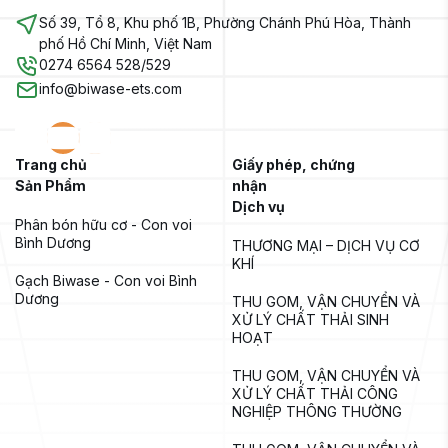
Số 39, Tổ 8, Khu phố 1B, Phường Chánh Phú Hòa, Thành
phố Hồ Chí Minh, Việt Nam
0274 6564 528/529
info@biwase-ets.com
Trang chủ
Giấy phép, chứng
Sản Phẩm
nhận
Dịch vụ
Phân bón hữu cơ - Con voi 
Bình Dương
THƯƠNG MẠI – DỊCH VỤ CƠ 
KHÍ
Gạch Biwase - Con voi Bình 
Dương
THU GOM, VẬN CHUYỂN VÀ 
XỬ LÝ CHẤT THẢI SINH 
HOẠT
THU GOM, VẬN CHUYỂN VÀ 
XỬ LÝ CHẤT THẢI CÔNG 
NGHIỆP THÔNG THƯỜNG