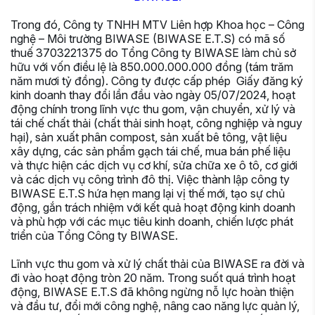
Trong đó, Công ty TNHH MTV Liên hợp Khoa học – Công
nghệ – Môi trường BIWASE (BIWASE E.T.S) có mã số
thuế 3703221375 do Tổng Công ty BIWASE làm chủ sở
hữu với vốn điều lệ là 850.000.000.000 đồng (tám trăm
năm mươi tỷ đồng). Công ty được cấp phép Giấy đăng ký
kinh doanh thay đổi lần đầu vào ngày 05/07/2024, hoạt
động chính trong lĩnh vực thu gom, vận chuyển, xử lý và
tái chế chất thải (chất thải sinh hoạt, công nghiệp và nguy
hại), sản xuất phân compost, sản xuất bê tông, vật liệu
xây dựng, các sản phẩm gạch tái chế, mua bán phế liệu
và thực hiện các dịch vụ cơ khí, sửa chữa xe ô tô, cơ giới
và các dịch vụ công trình đô thị. Việc thành lập công ty
BIWASE E.T.S hứa hẹn mang lại vị thế mới, tạo sự chủ
động, gắn trách nhiệm với kết quả hoạt động kinh doanh
và phù hợp với các mục tiêu kinh doanh, chiến lược phát
triển của Tổng Công ty BIWASE.
Lĩnh vực thu gom và xử lý chất thải của BIWASE ra đời và
đi vào hoạt động tròn 20 năm. Trong suốt quá trình hoạt
động, BIWASE E.T.S đã không ngừng nỗ lực hoàn thiện
và đầu tư, đổi mới công nghệ, nâng cao năng lực quản lý,