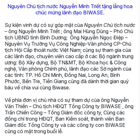
Nguyên Chủ tịch nước Nguyễn Minh Triết tặng lẵng hoa
chúc mừng lãnh đạo BIWASE.
Sự kiện vinh dự có sự góp mặt của
Nguyên Chủ tịch nước
– ông Nguyễn Minh Triết ; ông Mai Hùng Dũng – Phó Chủ
tịch UBND tỉnh Bình Dương; Ông Nguyễn Ngọc Điệp –
Nguyên Vụ Trưởng Vụ Công Nghiệp-Văn phòng CP-Chủ
tịch Hội Cấp thoát nước Việt Nam; cùng sự tham gia của
các lãnh đạo, chuyên viên cao cấp ở các Bộ ngành trung
ương: Bộ Xây dựng, Bộ TN&MT, Bộ Khoa học & Công
nghệ, Văn phòng Chính phủ, lãnh đạo các Sở ngành của
các tỉnh: TP. Hồ Chí Minh, Đồng Nai, Long An, Bình
Phước, Bến Tre, Tiền Giang cũng đã dành thời gian quý
báu về chia vui cùng Biwase.
Về phía đơn vị chủ nhà có sự tham dự của ông Nguyễn
Văn Thiền – Chủ tịch HĐQT Tổng Công ty BIWASE , ông
Trần Chiến Công – Tổng Giám đốc công ty, Cùng các
đồng chí trong HĐQT, Ban Kiểm soát, thành viên Ban
Giám đốc Tổng Công ty và các công ty con BIWASE
cũng có mặt trong buổi lễ.