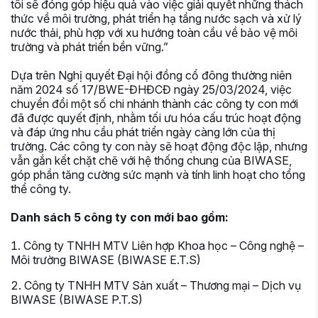
tôi sẽ đóng góp hiệu quả vào việc giải quyết những thách
thức về môi trường, phát triển hạ tầng nước sạch và xử lý
nước thải, phù hợp với xu hướng toàn cầu về bảo vệ môi
trường và phát triển bền vững.”
Dựa trên Nghị quyết Đại hội đồng cổ đông thường niên
năm 2024 số 17/BWE-ĐHĐCĐ ngày 25/03/2024, việc
chuyển đổi một số chi nhánh thành các công ty con mới
đã được quyết định, nhằm tối ưu hóa cấu trúc hoạt động
và đáp ứng nhu cầu phát triển ngày càng lớn của thị
trường. Các công ty con này sẽ hoạt động độc lập, nhưng
vẫn gắn kết chặt chẽ với hệ thống chung của BIWASE,
góp phần tăng cường sức mạnh và tính linh hoạt cho tổng
thể công ty.
Danh sách 5 công ty con mới bao gồm:
Công ty TNHH MTV Liên hợp Khoa học – Công nghệ –
Môi trường BIWASE (BIWASE E.T.S)
Công ty TNHH MTV Sản xuất – Thương mại – Dịch vụ
BIWASE (BIWASE P.T.S)