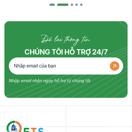
thải rắn Nam Bình Dương. Hồ sơ chào giá gồm: ✅
Để lại thông tin
CHÚNG TÔI HỖ TRỢ 24/7
Nhập email nhận ngay hỗ trợ từ chúng tôi