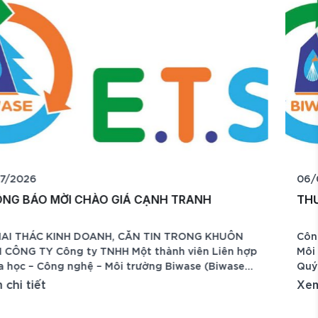
06/07/2026
THƯ MỜI CHÀO GIÁ CẠNH TRANH
Công ty TNHH MTV Liên hợp Khoa học – Công nghệ –
Môi trường BIWASE trân trọng kính mời Quý Công ty
Quý Doanh nghiệp tham gia chào giá cạnh tranh
p
hạng mục: 🔹 Lắp đặt hệ thống máy nghiền mùn tinh
Xem chi tiết
công suất 05 tấn/giờ phục vụ công nghệ sản xuất
phân Compost. 📍 Công trình: Khu Liên hợp Xử lý Chấ