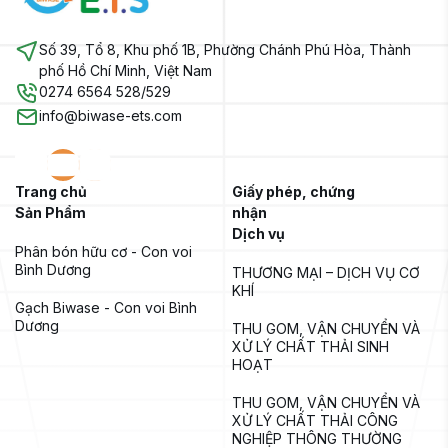
Số 39, Tổ 8, Khu phố 1B, Phường Chánh Phú Hòa, Thành
phố Hồ Chí Minh, Việt Nam
0274 6564 528/529
info@biwase-ets.com
Trang chủ
Giấy phép, chứng
Sản Phẩm
nhận
Dịch vụ
Phân bón hữu cơ - Con voi 
Bình Dương
THƯƠNG MẠI – DỊCH VỤ CƠ 
KHÍ
Gạch Biwase - Con voi Bình 
Dương
THU GOM, VẬN CHUYỂN VÀ 
XỬ LÝ CHẤT THẢI SINH 
HOẠT
THU GOM, VẬN CHUYỂN VÀ 
XỬ LÝ CHẤT THẢI CÔNG 
NGHIỆP THÔNG THƯỜNG