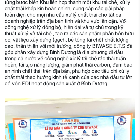
từng bước biến Khu liên hợp thành một khu tái chế, xử lý
chất thải khép kín hoàn chỉnh, cung cấp các giải pháp
toàn diện cho mọi nhu cầu xử lý chất thải cho tất cả
doanh nghiệp trên địa bàn tỉnh và khu vực lân cận. Với
công nghệ xử lý đồng bộ, hiện đại và tự chủ trong kỹ
thuật xử lý và tái chế , tạo ra các sản phẩm phân bón hữu
cơ, vật liệu xây dựng (gạch, bê tông tái chế) chất lượng
cao, thân thiện với môi trường, công ty BIWASE E.T.S đã
góp phần xây dựng Bình Dương là địa phương đi đầu
trong cả nước về công nghệ xử lý tái chế rác thải tuần
hoàn, tái tạo năng lượng, giảm phát thải carbon, đảm bảo
an ninh chất thải trên địa bàn, phù hợp các tiêu chí xử lý
chất thải theo hướng kinh tế xanh của các nhà đầu tư lớn
có vốn FDI hoạt động sản xuất ở Bình Dương.