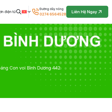
Đường dây nóng
Liên Hệ Ngay
n điện tử
0274 6564528
oáng Con voi Bình Dương 442