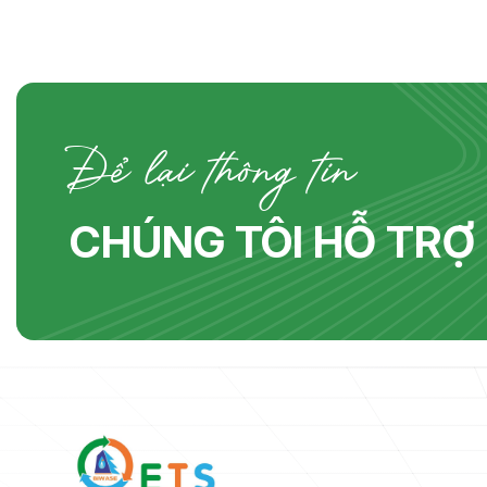
 để
nghệ sản xuất phân Compost. 📍 Công
kinh
trình: Khu Liên hợp Xử lý Chất thải rắn
ty,
Nam Bình Dương. Hồ sơ chào giá gồm: ✅
Để lại thông tin
CHÚNG TÔI HỖ TRỢ 