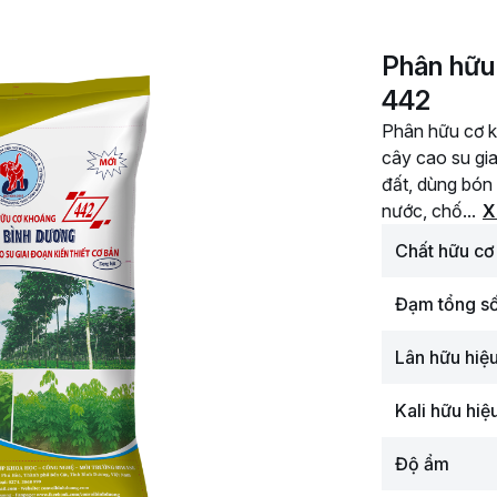
Phân hữu
442
Phân hữu cơ 
cây cao su gia
đất, dùng bón 
nước, chố...
X
Chất hữu cơ
Đạm tổng số
Lân hữu hiệ
Kali hữu hi
Độ ẩm