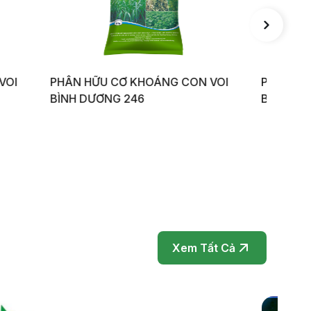
CON VOI
PHÂN HỮU CƠ KHOÁNG CON VOI
PHÂ
BÌNH DƯƠNG 424
DƯ
Xem Tất Cả