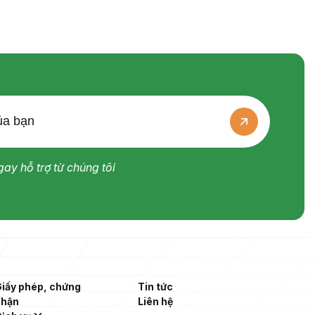
Đây là giải thưởng nhằm tôn vinh những
doanh nghiệp có đóng góp nổi bật trong
đổi mới công nghệ,
ay hỗ trợ từ chúng tôi
iấy phép, chứng
Tin tức
nhận
Liên hệ