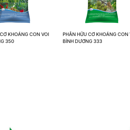
 HỮU CƠ KHOÁNG CON VOI
PHÂN HỮU CƠ KHOÁNG 
 DƯƠNG 333
BÌNH DƯƠNG 246