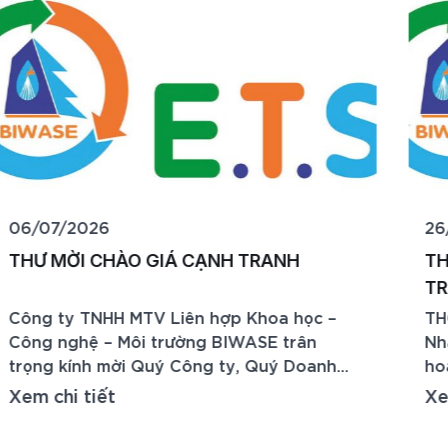
26/06/2026
THÔNG BÁO MỜI CHÀO GIÁ CẠNH
TRANH
THÔNG BÁO MỜI CHÀO GIÁ CẠNH TRANH
Nhằm đáp ứng nhu cầu mua sắm phục vụ
hoạt động sản xuất, kinh doanh và đảm
g
bảo quá trình vận hành ổn định của Nhà
Xem chi tiết
n
máy, Công ty TNHH MTV Liên hợp Khoa
học – Công nghệ – Môi trường Biwase