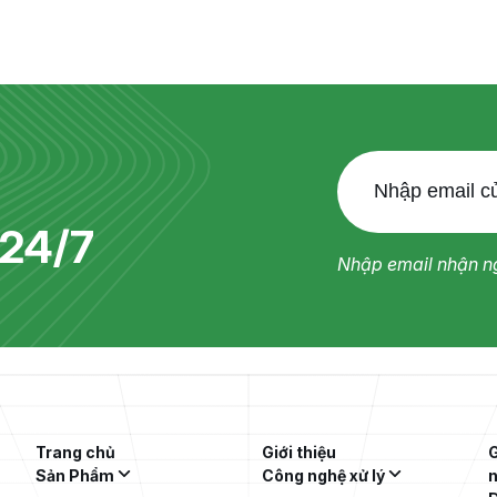
(Biwase E.T.S) trân trọng thông báo và
kính mời các doanh nghiệp, tổ chức, đơn vị
có đủ năng lực, kinh nghiệm
24/7
Nhập email nhận ng
Trang chủ
Giới thiệu
G
Sản Phẩm
Công nghệ xử lý