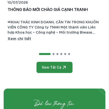
10/07/2026
0
THÔNG BÁO MỜI CHÀO GIÁ CẠNH TRANH
T
📢KHAI THÁC KINH DOANH, CĂN TIN TRONG KHUÔN
C
VIÊN CÔNG TY Công ty TNHH Một thành viên Liên
–
hợp Khoa học – Công nghệ – Môi trường Biwase
t
(Biwase E.T.S) trân trọng kính mời Quý Công ty,
h
Xem chi tiết
X
Doanh nghiệp có đủ năng lực và kinh nghiệm tham
c
gia chào giá cạnh tranh để lựa chọn đơn vị khai
p
thác, quản lý và kinh doanh căn tin trong khuôn viên
C
Công ty,
Xem Tất Cả
Để lại thông tin