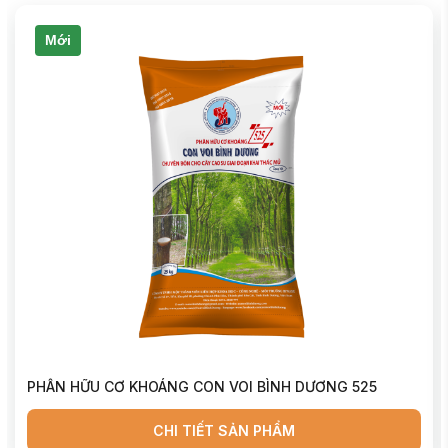
Mới
PHÂN HỮU CƠ KHOÁNG CON VOI BÌNH DƯƠNG 525
P
CHI TIẾT SẢN PHẨM