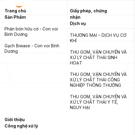
Trang chủ
Giấy phép, chứng
Sản Phẩm
nhận
Dịch vụ
Phân bón hữu cơ - Con voi 
Bình Dương
THƯƠNG MẠI – DỊCH VỤ CƠ 
KHÍ
Gạch Biwase - Con voi Bình 
Dương
THU GOM, VẬN CHUYỂN VÀ 
XỬ LÝ CHẤT THẢI SINH 
HOẠT
THU GOM, VẬN CHUYỂN VÀ 
XỬ LÝ CHẤT THẢI CÔNG 
NGHIỆP THÔNG THƯỜNG
THU GOM, VẬN CHUYỂN VÀ 
XỬ LÝ CHẤT THẢI Y TẾ, 
NGUY HẠI
Giới thiệu
Công nghệ xử lý