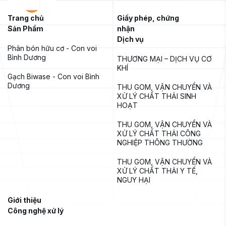
Trang chủ
Giấy phép, chứng
Sản Phẩm
nhận
Dịch vụ
Phân bón hữu cơ - Con voi 
Bình Dương
THƯƠNG MẠI – DỊCH VỤ CƠ 
KHÍ
Gạch Biwase - Con voi Bình 
Dương
THU GOM, VẬN CHUYỂN VÀ 
XỬ LÝ CHẤT THẢI SINH 
HOẠT
THU GOM, VẬN CHUYỂN VÀ 
XỬ LÝ CHẤT THẢI CÔNG 
NGHIỆP THÔNG THƯỜNG
THU GOM, VẬN CHUYỂN VÀ 
XỬ LÝ CHẤT THẢI Y TẾ, 
NGUY HẠI
Giới thiệu
Công nghệ xử lý