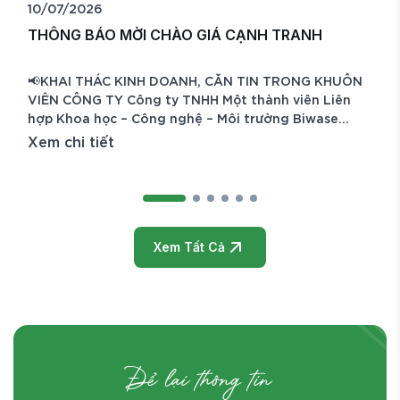
10/07/2026
THÔNG BÁO MỜI CHÀO GIÁ CẠNH TRANH
📢KHAI THÁC KINH DOANH, CĂN TIN TRONG KHUÔN
VIÊN CÔNG TY Công ty TNHH Một thành viên Liên
hợp Khoa học – Công nghệ – Môi trường Biwase
(Biwase E.T.S) trân trọng kính mời Quý Công ty,
Xem chi tiết
Doanh nghiệp có đủ năng lực và kinh nghiệm tham
gia chào giá cạnh tranh để lựa chọn đơn vị khai
thác, quản lý và kinh doanh căn tin trong khuôn viên
Công ty,
Xem Tất Cả
Để lại thông tin