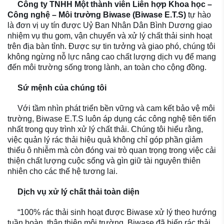
Công ty TNHH Một thành viên Liên hợp Khoa học –
Công nghệ – Môi trường Biwase (Biwase E.T.S)
tự hào
là đơn vị uy tín được Uỷ Ban Nhân Dân Bình Dương giao
nhiệm vụ thu gom, vận chuyển và xử lý chất thải sinh hoạt
trên địa bàn tỉnh. Được sự tin tưởng và giao phó, chúng tôi
không ngừng nỗ lực nâng cao chất lượng dịch vụ để mang
đến môi trường sống trong lành, an toàn cho cộng đồng.
Sứ mệnh của chúng tôi
Với tầm nhìn phát triển bền vững và cam kết bảo vệ môi
trường, Biwase E.T.S luôn áp dụng các công nghệ tiên tiến
nhất trong quy trình xử lý chất thải. Chúng tôi hiểu rằng,
việc quản lý rác thải hiệu quả không chỉ góp phần giảm
thiểu ô nhiễm mà còn đóng vai trò quan trọng trong việc cải
thiện chất lượng cuộc sống và gìn giữ tài nguyên thiên
nhiên cho các thế hệ tương lai.
Dịch vụ xử lý chất thải toàn diện
“100% rác thải sinh hoạt được Biwase xử lý theo hướng
tuần hoàn, thân thiện môi trường. Biwase
đã biến rác thải