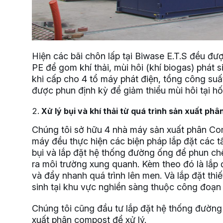
Hiện các bãi chôn lấp tại Biwase E.T.S đều đư
PE để gom khí thải, mùi hôi (khí biogas) phát s
khi cấp cho 4 tổ máy phát điện, tổng công suấ
được phun định kỳ để giảm thiểu mùi hôi tại hố
Xử lý bụi và khí thải từ quá trình sản xuất ph
Chúng tôi sở hữu 4 nhà máy sản xuất phân Com
máy đều thực hiện các biện pháp lắp đặt các 
bụi và lắp đặt hệ thống đường ống để phun ch
ra môi trường xung quanh. Kèm theo đó là lắp 
và đẩy nhanh quá trình lên men. Và lắp đặt thiế
sinh tại khu vực nghiền sàng thuộc công đoạn
Chúng tôi cũng đầu tư lắp đặt hệ thống đường 
xuất phân compost để xử lý.