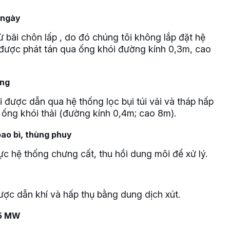
n/ngày
ừ bãi chôn lấp , do đó chúng tôi không lắp đặt hệ
nh được phát tán qua ống khói đường kính 0,3m, cao
ang
i được dẫn qua hệ thống lọc bụi túi vải và tháp hấp
g ống khói thải (đường kính 0,4m; cao 8m).
bao bì, thùng phuy
c hệ thống chưng cất, thu hồi dung môi để xử lý.
được dẫn khí và hấp thụ bằng dung dịch xút.
n 5 MW