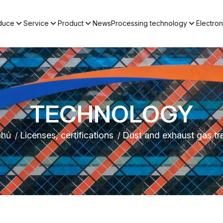
oduce
Service
Product
News
Processing technology
Electron
TECHNOLOGY
chủ
Licenses, certifications
Dust and exhaust gas tr