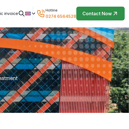
Hotline
Contact Now
ic invoice
0274 6564528
eatment