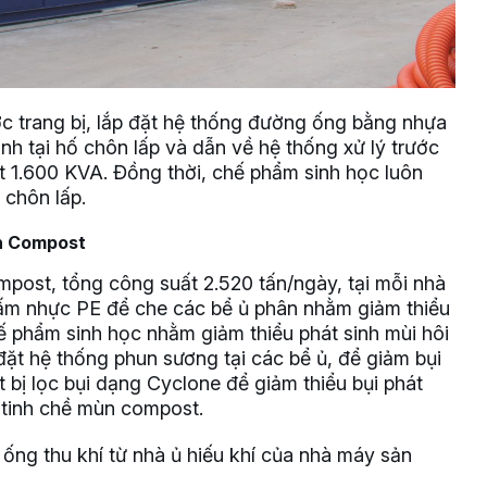
ợc trang bị, lắp đặt hệ thống đường ống bằng nhựa
inh tại hố chôn lấp và dẫn về hệ thống xử lý trước
t 1.600 KVA. Đồng thời, chế phẩm sinh học luôn
 chôn lấp.
ân Compost
post, tổng công suất 2.520 tấn/ngày, tại mỗi nhà
tấm nhực PE để che các bể ủ phân nhằm giảm thiểu
ế phẩm sinh học nhằm giảm thiểu phát sinh mùi hôi
đặt hệ thống phun sương tại các bể ủ, để giảm bụi
t bị lọc bụi dạng Cyclone để giảm thiểu bụi phát
 tinh chề mùn compost.
ống thu khí từ nhà ủ hiếu khí của nhà máy sản