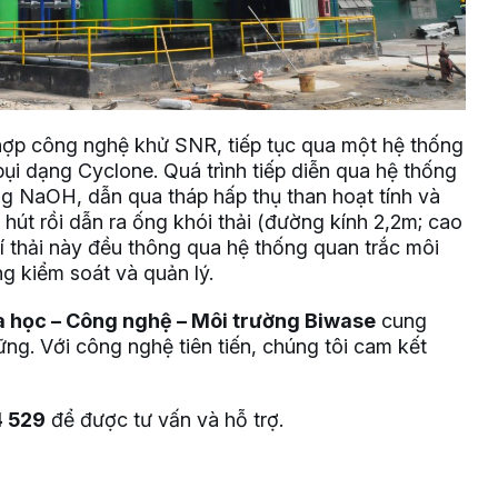
 hợp công nghệ khử SNR, tiếp tục qua một hệ thống
c bụi dạng Cyclone. Quá trình tiếp diễn qua hệ thống
ằng NaOH, dẫn qua tháp hấp thụ than hoạt tính và
 hút rồi dẫn ra ống khói thải (đường kính 2,2m; cao
hí thải này đều thông qua hệ thống quan trắc môi
g kiểm soát và quản lý.
a học – Công nghệ – Môi trường Biwase
cung
ững. Với công nghệ tiên tiến, chúng tôi cam kết
4 529
để được tư vấn và hỗ trợ.