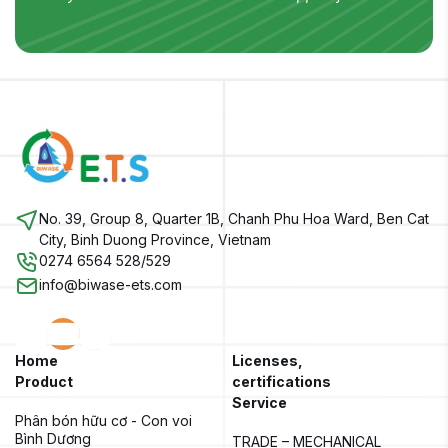
No. 39, Group 8, Quarter 1B, Chanh Phu Hoa Ward, Ben Cat
City, Binh Duong Province, Vietnam
0274 6564 528/529
info@biwase-ets.com
Home
Licenses,
Product
certifications
Service
Phân bón hữu cơ - Con voi 
Bình Dương
TRADE – MECHANICAL 