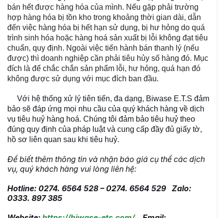
bán hết được hàng hóa của mình. Nếu gặp phải trường
hợp hàng hóa bị tồn kho trong khoảng thời gian dài, dẫn
đến việc hàng hóa bị hết hạn sử dụng, bị hư hỏng do quá
trình sinh hóa hoặc hàng hoá sản xuất bị lỗi không đạt tiêu
chuẩn, quy định. Ngoài việc tiến hành bán thanh lý (nếu
được) thì doanh nghiệp cần phải tiêu hủy số hàng đó. Mục
đích là để chắc chắn sản phẩm lỗi, hư hỏng, quá hạn đó
không được sử dụng với mục đích ban đầu.
Với hệ thống xử lý tiên tiến, đa dạng, Biwase E.T.S đảm
bảo sẽ đáp ứng mọi nhu cầu của quý khách hàng về dịch
vụ tiêu huỷ hàng hoá. Chúng tôi đảm bảo tiêu huỷ theo
đúng quy định của pháp luật và cung cấp đầy đủ giấy tờ,
hồ sơ liên quan sau khi tiêu huỷ.
Để biết thêm thông tin và nhận báo giá cụ thể các dịch
vụ, quý khách hàng vui lòng liên hệ:
Hotline: 0274. 6564 528 – 0274. 6564 529
Zalo:
0333. 897 385
Website:
https://biwase-ets.com/
Email: