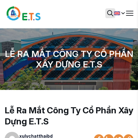
LỄ RA MẮT CÔNG TY CỔ PHẦN
XÂY DỰNG E.T.S
Lễ Ra Mắt Công Ty Cổ Phần Xây
Dựng E.T.S
xulychatthaibd