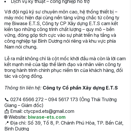
Dịch vụ kỹ thuật – công nghiệp hỗ trợ
Với đội ngũ kỹ sư chuyên môn cao, hệ thống thiết bị –
máy móc hiện đại cùng nền tảng vững chắc từ công ty
mẹ Biwase E.T.S, Công ty CP Xây dựng E.T.S cam kết
kiến tạo những công trình chất lượng – quy mô – bền
vững, đóng góp tích cực vào sự phát triển hạ tầng và
công nghiệp tại Bình Dương nói riêng và khu vực phía
Nam nói chung.
Lễ ra mắt không chỉ là cột mốc khởi đầu mà còn là lời cam
kết mạnh mẽ của tập thể lãnh đạo và nhân viên công ty
trong hành trình chinh phục niềm tin của khách hàng, đối
tác và cộng đồng.
Thông tin liên hệ:
Công ty Cổ phần Xây dựng E.T.S
📞 0274 6566 272 – 094 5617 173 (Ông Thái Trường
Giang – Giám đốc)
📩 Email: ctycpxd.ets@gmail.com
🌐 Website:
biwase-ets.com
📍 Địa chỉ: Số 39, Tổ 8, P. Chánh Phú Hòa, TP. Bến Cát,
Bình Dương