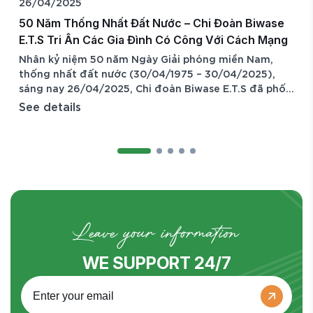
26/04/2025
50 Năm Thống Nhất Đất Nước – Chi Đoàn Biwase
.T.S Tri Ân Các Gia Đình Có Công Với Cách Mạng
hân kỷ niệm 50 năm Ngày Giải phóng miền Nam,
hống nhất đất nước (30/04/1975 – 30/04/2025),
áng nay 26/04/2025, Chi đoàn Biwase E.T.S đã phối
ợp cùng Đoàn phường Chánh Phú Hòa tổ chức
ee details
hương trình thăm hỏi và tặng quà cho các gia đình
ó công với cách mạng trên địa bàn. Chương trình có
ự tham gia của anh Nguyễn Tiến Quốc – Bí thư Đoàn
phường Chánh
Leave your information
WE SUPPORT 24/7