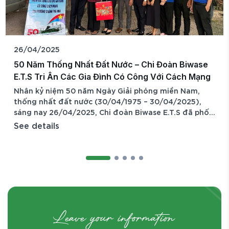
26/04/2025
50 Năm Thống Nhất Đất Nước – Chi Đoàn Biwase
E.T.S Tri Ân Các Gia Đình Có Công Với Cách Mạng
Nhân kỷ niệm 50 năm Ngày Giải phóng miền Nam,
thống nhất đất nước (30/04/1975 – 30/04/2025),
sáng nay 26/04/2025, Chi đoàn Biwase E.T.S đã phối
hợp cùng Đoàn phường Chánh Phú Hòa tổ chức
See details
chương trình thăm hỏi và tặng quà cho các gia đình
có công với cách mạng trên địa bàn. Chương trình có
sự tham gia của anh Nguyễn Tiến Quốc – Bí thư Đoàn
phường Chánh
Leave your information